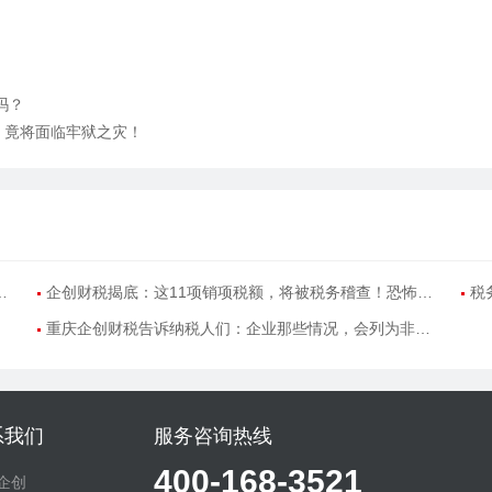
吗？
，竟将面临牢狱之灾！
企创财税揭底：这11项销项税额，将被税务稽查！恐怖，很多企业
税
重庆企创财税告诉纳税人们：企业那些情况，会列为非正常经
系我们
服务咨询热线
400-168-3521
企创